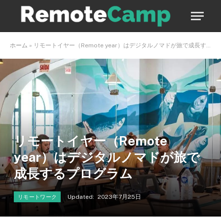
ホーム
»
リモートイヤー（Remote year）はデジタルノマドが旅で成長するプログラム
リモートイヤー（Remote
year）はデジタルノマドが旅で
成長するプログラム
Updated:
2023年7月25日
リモートワーク